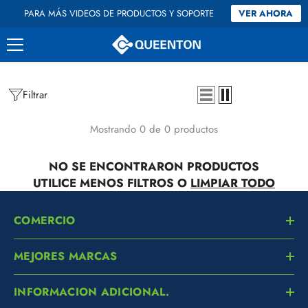
Saltar al contenido
PARA MÁS VIDEOS DE PRODUCTOS Y SOPORTE
VER AHORA
Filtrar
Mostrando 0 de 0 productos
NO SE ENCONTRARON PRODUCTOS
UTILICE MENOS FILTROS O
LIMPIAR TODO
COMERCIO
MEJORES MARCAS
INFORMACION ADICIONAL.